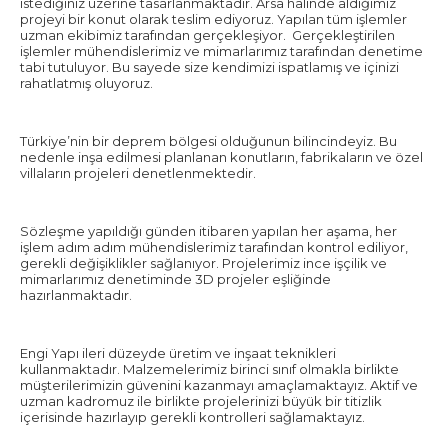
istediğiniz üzerine tasarlanmaktadır. Arsa halinde aldığımız
projeyi bir konut olarak teslim ediyoruz. Yapılan tüm işlemler
uzman ekibimiz tarafından gerçekleşiyor. Gerçekleştirilen
işlemler mühendislerimiz ve mimarlarımız tarafından denetime
tabi tutuluyor. Bu sayede size kendimizi ispatlamış ve içinizi
rahatlatmış oluyoruz.
Türkiye’nin bir deprem bölgesi olduğunun bilincindeyiz. Bu
nedenle inşa edilmesi planlanan konutların, fabrikaların ve özel
villaların projeleri denetlenmektedir.
Sözleşme yapıldığı günden itibaren yapılan her aşama, her
işlem adım adım mühendislerimiz tarafından kontrol ediliyor,
gerekli değişiklikler sağlanıyor. Projelerimiz ince işçilik ve
mimarlarımız denetiminde 3D projeler eşliğinde
hazırlanmaktadır.
Engi Yapı ileri düzeyde üretim ve inşaat teknikleri
kullanmaktadır. Malzemelerimiz birinci sınıf olmakla birlikte
müşterilerimizin güvenini kazanmayı amaçlamaktayız. Aktif ve
uzman kadromuz ile birlikte projelerinizi büyük bir titizlik
içerisinde hazırlayıp gerekli kontrolleri sağlamaktayız.