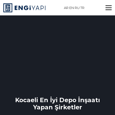
AR
EN
RU
TR
Kocaeli En İyi Depo İnşaatı
Yapan Şirketler