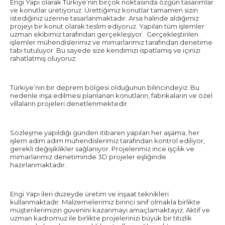
Engi Yapı olarak Türkiye’nin birçok noktasında özgün tasarımlar
ve konutlar üretiyoruz. Ürettiğimiz konutlar tamamen sizin
istediğiniz üzerine tasarlanmaktadır. Arsa halinde aldığımız
projeyi bir konut olarak teslim ediyoruz. Yapılan tüm işlemler
uzman ekibimiz tarafından gerçekleşiyor. Gerçekleştirilen
işlemler mühendislerimiz ve mimarlarımız tarafından denetime
tabi tutuluyor. Bu sayede size kendimizi ispatlamış ve içinizi
rahatlatmış oluyoruz.
Türkiye’nin bir deprem bölgesi olduğunun bilincindeyiz. Bu
nedenle inşa edilmesi planlanan konutların, fabrikaların ve özel
villaların projeleri denetlenmektedir.
Sözleşme yapıldığı günden itibaren yapılan her aşama, her
işlem adım adım mühendislerimiz tarafından kontrol ediliyor,
gerekli değişiklikler sağlanıyor. Projelerimiz ince işçilik ve
mimarlarımız denetiminde 3D projeler eşliğinde
hazırlanmaktadır.
Engi Yapı ileri düzeyde üretim ve inşaat teknikleri
kullanmaktadır. Malzemelerimiz birinci sınıf olmakla birlikte
müşterilerimizin güvenini kazanmayı amaçlamaktayız. Aktif ve
uzman kadromuz ile birlikte projelerinizi büyük bir titizlik