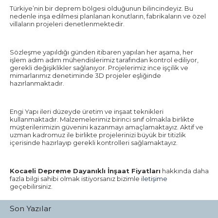
Türkiye’nin bir deprem bölgesi olduğunun bilincindeyiz. Bu
nedenle inşa edilmesi planlanan konutların, fabrikaların ve özel
villaların projeleri denetlenmektedir.
Sözleşme yapıldığı günden itibaren yapılan her aşama, her
işlem adım adım mühendislerimiz tarafından kontrol ediliyor,
gerekli değişiklikler sağlanıyor. Projelerimiz ince işçilik ve
mimarlarımız denetiminde 3D projeler eşliğinde
hazırlanmaktadır.
Engi Yapı ileri düzeyde üretim ve inşaat teknikleri
kullanmaktadır. Malzemelerimiz birinci sınıf olmakla birlikte
müşterilerimizin güvenini kazanmayı amaçlamaktayız. Aktif ve
uzman kadromuz ile birlikte projelerinizi büyük bir titizlik
içerisinde hazırlayıp gerekli kontrolleri sağlamaktayız.
Kocaeli Depreme Dayanıklı İnşaat Fiyatları
hakkında daha
fazla bilgi sahibi olmak istiyorsanız bizimle
iletişime
geçebilirsiniz.
Son Yazılar