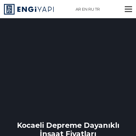
AR
EN
RU
TR
Kocaeli Depreme Dayanıklı
İnşaat Fiyatları