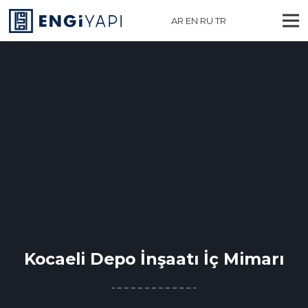
AR
EN
RU
TR
Kocaeli Depo İnşaatı İç Mimarı