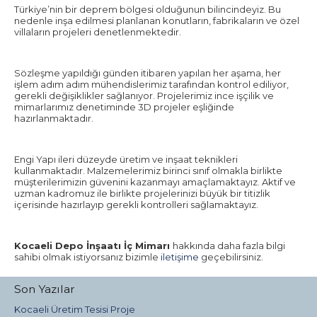
Türkiye’nin bir deprem bölgesi olduğunun bilincindeyiz. Bu
nedenle inşa edilmesi planlanan konutların, fabrikaların ve özel
villaların projeleri denetlenmektedir.
Sözleşme yapıldığı günden itibaren yapılan her aşama, her
işlem adım adım mühendislerimiz tarafından kontrol ediliyor,
gerekli değişiklikler sağlanıyor. Projelerimiz ince işçilik ve
mimarlarımız denetiminde 3D projeler eşliğinde
hazırlanmaktadır.
Engi Yapı ileri düzeyde üretim ve inşaat teknikleri
kullanmaktadır. Malzemelerimiz birinci sınıf olmakla birlikte
müşterilerimizin güvenini kazanmayı amaçlamaktayız. Aktif ve
uzman kadromuz ile birlikte projelerinizi büyük bir titizlik
içerisinde hazırlayıp gerekli kontrolleri sağlamaktayız.
Kocaeli Depo İnşaatı İç Mimarı
hakkında daha fazla bilgi
sahibi olmak istiyorsanız bizimle
iletişime
geçebilirsiniz.
Son Yazılar
Kocaeli Üretim Tesisi Proje