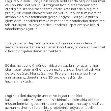
Engi Yapı olarak Türkiye’nin birçok noktasında özgün tasarımlar
ve konutlar üretiyoruz. Ürettiğimiz konutlar tamamen sizin
istediğiniz üzerine tasarlanmaktadır. Arsa halinde aldığımız
projeyi bir konut olarak teslim ediyoruz. Yapılan tüm işlemler
uzman ekibimiz tarafından gerçekleşiyor. Gerçekleştirilen
işlemler mühendislerimiz ve mimarlarımız tarafından denetime
tabi tutuluyor. Bu sayede size kendimizi ispatlamış ve içinizi
rahatlatmış oluyoruz.
Türkiye’nin bir deprem bölgesi olduğunun bilincindeyiz. Bu
nedenle inşa edilmesi planlanan konutların, fabrikaların ve özel
villaların projeleri denetlenmektedir.
Sözleşme yapıldığı günden itibaren yapılan her aşama, her
işlem adım adım mühendislerimiz tarafından kontrol ediliyor,
gerekli değişiklikler sağlanıyor. Projelerimiz ince işçilik ve
mimarlarımız denetiminde 3D projeler eşliğinde
hazırlanmaktadır.
Engi Yapı ileri düzeyde üretim ve inşaat teknikleri
kullanmaktadır. Malzemelerimiz birinci sınıf olmakla birlikte
müşterilerimizin güvenini kazanmayı amaçlamaktayız. Aktif ve
uzman kadromuz ile birlikte projelerinizi büyük bir titizlik