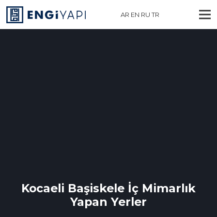
AR
EN
RU
TR
Kocaeli Başiskele İç Mimarlık
Yapan Yerler