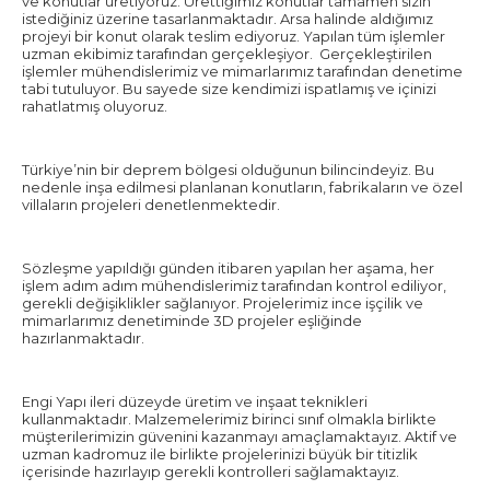
ve konutlar üretiyoruz. Ürettiğimiz konutlar tamamen sizin
istediğiniz üzerine tasarlanmaktadır. Arsa halinde aldığımız
projeyi bir konut olarak teslim ediyoruz. Yapılan tüm işlemler
uzman ekibimiz tarafından gerçekleşiyor. Gerçekleştirilen
işlemler mühendislerimiz ve mimarlarımız tarafından denetime
tabi tutuluyor. Bu sayede size kendimizi ispatlamış ve içinizi
rahatlatmış oluyoruz.
Türkiye’nin bir deprem bölgesi olduğunun bilincindeyiz. Bu
nedenle inşa edilmesi planlanan konutların, fabrikaların ve özel
villaların projeleri denetlenmektedir.
Sözleşme yapıldığı günden itibaren yapılan her aşama, her
işlem adım adım mühendislerimiz tarafından kontrol ediliyor,
gerekli değişiklikler sağlanıyor. Projelerimiz ince işçilik ve
mimarlarımız denetiminde 3D projeler eşliğinde
hazırlanmaktadır.
Engi Yapı ileri düzeyde üretim ve inşaat teknikleri
kullanmaktadır. Malzemelerimiz birinci sınıf olmakla birlikte
müşterilerimizin güvenini kazanmayı amaçlamaktayız. Aktif ve
uzman kadromuz ile birlikte projelerinizi büyük bir titizlik
içerisinde hazırlayıp gerekli kontrolleri sağlamaktayız.