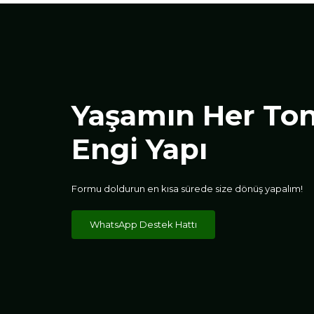
Yaşamın Her To
Engi Yapı
Formu doldurun en kısa sürede size dönüş yapalım!
WhatsApp Destek Hattı