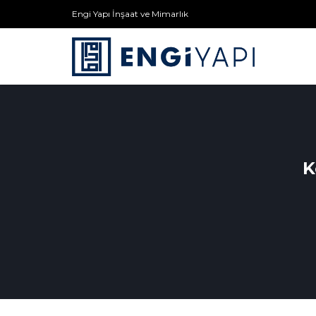
Engi Yapı İnşaat ve Mimarlık
K