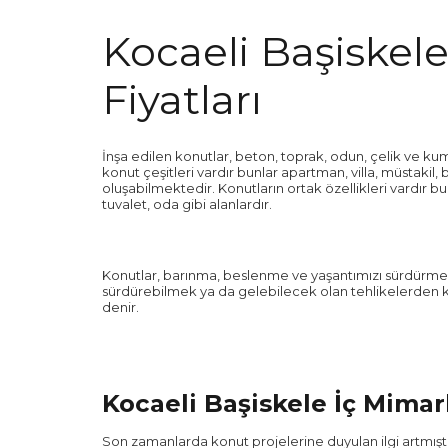
Kocaeli Başiskele
Fiyatları
İnşa edilen konutlar, beton, toprak, odun, çelik ve kum 
konut çeşitleri vardır bunlar apartman, villa, müstakil, b
oluşabilmektedir. Konutların ortak özellikleri vardır b
tuvalet, oda gibi alanlardır.
Konutlar, barınma, beslenme ve yaşantımızı sürdürme 
sürdürebilmek ya da gelebilecek olan tehlikelerden ko
denir.
Kocaeli Başiskele İç Mimarlı
Son zamanlarda konut projelerine duyulan ilgi artmıştı