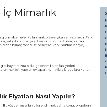
 İç Mimarlık
K
K
B
gibi malzemeler kullanılarak ortaya çıkarılan yapılardır. Farklı
D
ina, yalı gibi birçok çeşidi vardır. Konutlar birkaç kattan
K
unlardan birkaç tanesi ise pencere, kapı, mutfak, banyo,
K
B
G
gibi hayatımızda oldukça önemli olan faaliyetleri
K
runmak için yapılan ev, apartman, villa gibi yapılara konut
B
k Fiyatları Nasıl Yapılır?
r. Bu yüzden insanları bilgilendirmek adına konut projelerinin