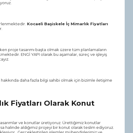
ıyoruz.
lerlenmektedir.
Kocaeli Başiskele İç Mimarlık Fiyatları
r.
rken proje tasarımı başta olmak üzere tüm planlamaların
rekmektedir. ENGİ YAPI olarak bu aşamalar, süreç ve işleyiş
ayız.
ır hakkında daha fazla bilgi sahibi olmak için bizimle iletişime
ık Fiyatları Olarak Konut
asarımlar ve konutlar üretiyoruz. Ürettiğimiz konutlar
sa halinde aldığımız projeyi bir konut olarak teslim ediyoruz.
leşiyor. Gerçekleştirilen işlemler mühendislerimiz ve