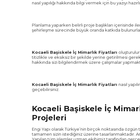
nasıl yapılığı hakkında bilgi vermek için bu yazıyı hazırl
Planlama yaparken belirli proje başlıkları içerisinde i
şehirleşme sürecinde büyük oranda katkıda bulunurla
Kocaeli Başiskele İç Mimarlık Fiyatları
oluşturulu
titizlikle ve eksiksiz bir şekilde yerine getirilmesi ge
hakkında sizi bilgilendirmek üzere çalışmalar yapmakt
Kocaeli Başiskele İç Mimarlık Fiyatları
nasıl yapıl
geçebilirsiniz.
Kocaeli Başiskele İç Mimarl
Projeleri
Engi Yapı olarak Türkiye’nin birçok noktasında özgün t
tamamen sizin istediğiniz üzerine tasarlanmaktadır. Ar
Yapılan tüm işlemler uzman ekibimiz tarafından gerçek