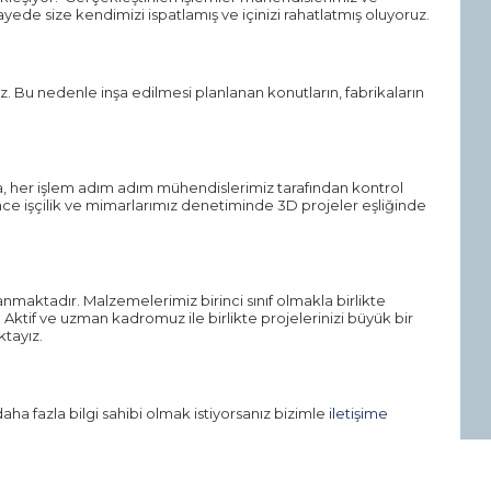
yede size kendimizi ispatlamış ve içinizi rahatlatmış oluyoruz.
. Bu nedenle inşa edilmesi planlanan konutların, fabrikaların
, her işlem adım adım mühendislerimiz tarafından kontrol
 ince işçilik ve mimarlarımız denetiminde 3D projeler eşliğinde
anmaktadır. Malzemelerimiz birinci sınıf olmakla birlikte
ktif ve uzman kadromuz ile birlikte projelerinizi büyük bir
ktayız.
ha fazla bilgi sahibi olmak istiyorsanız bizimle
iletişime