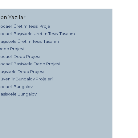
Son Yazılar
ocaeli Üretim Tesisi Proje
ocaeli Başiskele Üretim Tesisi Tasarım
aşiskele Üretim Tesisi Tasarım
epo Projesi
ocaeli Depo Projesi
ocaeli Başiskele Depo Projesi
aşiskele Depo Projesi
üvenilir Bungalov Projeleri
ocaeli Bungalov
aşiskele Bungalov