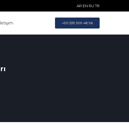
AR
EN
RU
TR
İletişim
+90 539 509 48 96
rı