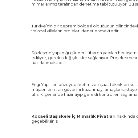
mimarlarımız tarafından denetime tabi tutuluyor. Bu sa
Türkiye’nin bir deprem bölgesi olduğunun bilincindeyiz
ve özel villaların projeleri denetlenmektedir.
Sözleşme yapıldığı günden itibaren yapılan her aşama
ediliyor, gerekli değişiklikler sağlanıyor. Projelerimiz
hazırlanmaktadır.
Engi Yapı ileri düzeyde üretim ve inşaat teknikleri kull
müşterilerimizin güvenini kazanmayı amaçlamaktayız. A
titizlik içerisinde hazırlayıp gerekli kontrolleri sağlama
Kocaeli Başiskele İç Mimarlık Fiyatları
hakkında da
geçebilirsiniz.