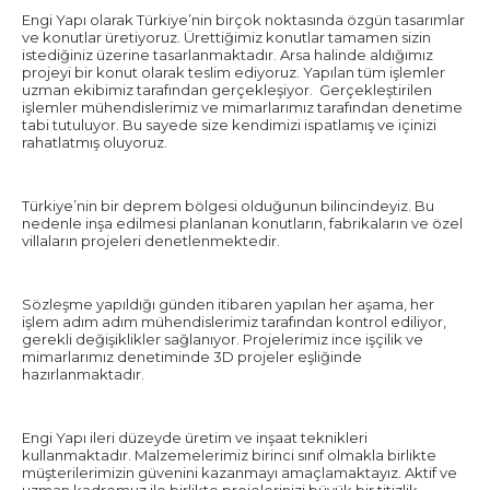
Engi Yapı olarak Türkiye’nin birçok noktasında özgün tasarımlar
ve konutlar üretiyoruz. Ürettiğimiz konutlar tamamen sizin
istediğiniz üzerine tasarlanmaktadır. Arsa halinde aldığımız
projeyi bir konut olarak teslim ediyoruz. Yapılan tüm işlemler
uzman ekibimiz tarafından gerçekleşiyor. Gerçekleştirilen
işlemler mühendislerimiz ve mimarlarımız tarafından denetime
tabi tutuluyor. Bu sayede size kendimizi ispatlamış ve içinizi
rahatlatmış oluyoruz.
Türkiye’nin bir deprem bölgesi olduğunun bilincindeyiz. Bu
nedenle inşa edilmesi planlanan konutların, fabrikaların ve özel
villaların projeleri denetlenmektedir.
Sözleşme yapıldığı günden itibaren yapılan her aşama, her
işlem adım adım mühendislerimiz tarafından kontrol ediliyor,
gerekli değişiklikler sağlanıyor. Projelerimiz ince işçilik ve
mimarlarımız denetiminde 3D projeler eşliğinde
hazırlanmaktadır.
Engi Yapı ileri düzeyde üretim ve inşaat teknikleri
kullanmaktadır. Malzemelerimiz birinci sınıf olmakla birlikte
müşterilerimizin güvenini kazanmayı amaçlamaktayız. Aktif ve