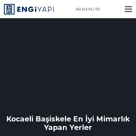
AR
EN
RU
TR
Kocaeli Başiskele En İyi Mimarlık
Yapan Yerler