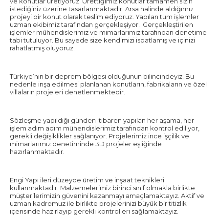
ve konutlar üretiyoruz. Ürettiğimiz konutlar tamamen sizin
istediğiniz üzerine tasarlanmaktadır. Arsa halinde aldığımız
projeyi bir konut olarak teslim ediyoruz. Yapılan tüm işlemler
uzman ekibimiz tarafından gerçekleşiyor. Gerçekleştirilen
işlemler mühendislerimiz ve mimarlarımız tarafından denetime
tabi tutuluyor. Bu sayede size kendimizi ispatlamış ve içinizi
rahatlatmış oluyoruz.
Türkiye’nin bir deprem bölgesi olduğunun bilincindeyiz. Bu
nedenle inşa edilmesi planlanan konutların, fabrikaların ve özel
villaların projeleri denetlenmektedir.
Sözleşme yapıldığı günden itibaren yapılan her aşama, her
işlem adım adım mühendislerimiz tarafından kontrol ediliyor,
gerekli değişiklikler sağlanıyor. Projelerimiz ince işçilik ve
mimarlarımız denetiminde 3D projeler eşliğinde
hazırlanmaktadır.
Engi Yapı ileri düzeyde üretim ve inşaat teknikleri
kullanmaktadır. Malzemelerimiz birinci sınıf olmakla birlikte
müşterilerimizin güvenini kazanmayı amaçlamaktayız. Aktif ve
uzman kadromuz ile birlikte projelerinizi büyük bir titizlik
içerisinde hazırlayıp gerekli kontrolleri sağlamaktayız.