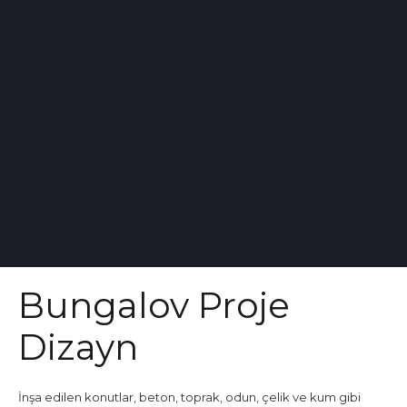
Bungalov Proje
Dizayn
İnşa edilen konutlar, beton, toprak, odun, çelik ve kum gibi