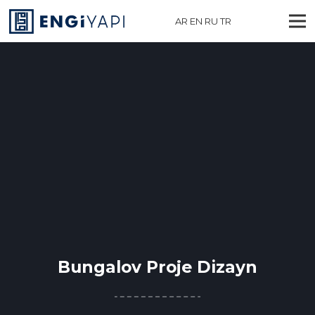
AR
EN
RU
TR
Bungalov Proje Dizayn