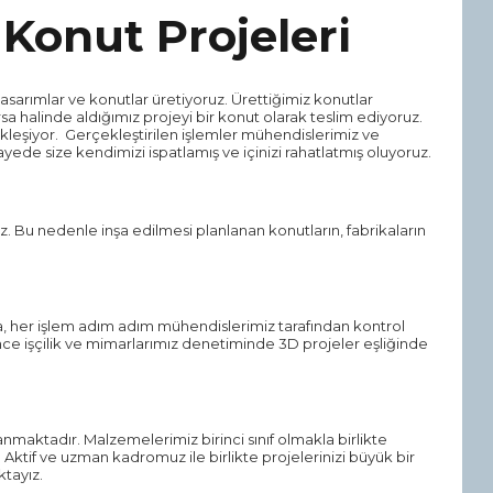
 Konut Projeleri
asarımlar ve konutlar üretiyoruz. Ürettiğimiz konutlar
sa halinde aldığımız projeyi bir konut olarak teslim ediyoruz.
leşiyor. Gerçekleştirilen işlemler mühendislerimiz ve
yede size kendimizi ispatlamış ve içinizi rahatlatmış oluyoruz.
. Bu nedenle inşa edilmesi planlanan konutların, fabrikaların
, her işlem adım adım mühendislerimiz tarafından kontrol
 ince işçilik ve mimarlarımız denetiminde 3D projeler eşliğinde
anmaktadır. Malzemelerimiz birinci sınıf olmakla birlikte
ktif ve uzman kadromuz ile birlikte projelerinizi büyük bir
ktayız.