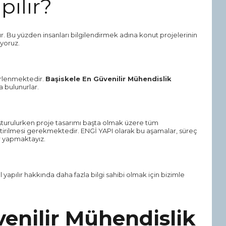
pılır?
r. Bu yüzden insanları bilgilendirmek adına konut projelerinin
ıyoruz.
lerlenmektedir.
Başiskele En Güvenilir Mühendislik
 bulunurlar.
turulurken proje tasarımı başta olmak üzere tüm
 getirilmesi gerekmektedir. ENGİ YAPI olarak bu aşamalar, süreç
ar yapmaktayız.
l yapılır hakkında daha fazla bilgi sahibi olmak için bizimle
enilir Mühendislik