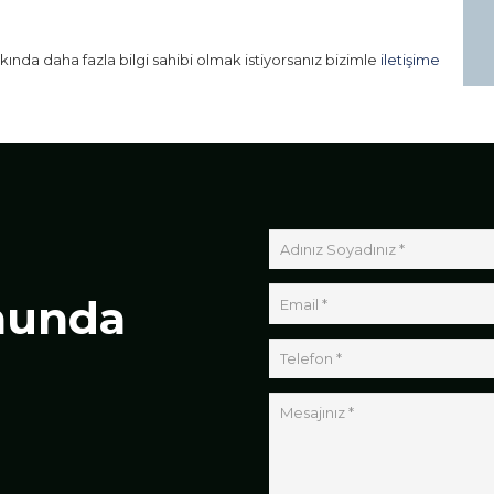
ında daha fazla bilgi sahibi olmak istiyorsanız bizimle
iletişime
nunda