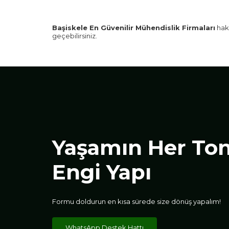
Başiskele En Güvenilir Mühendislik Firmaları
hakk
geçebilirsiniz.
Yaşamın Her To
Engi Yapı
Formu doldurun en kısa sürede size dönüş yapalım!
WhatsApp Destek Hattı