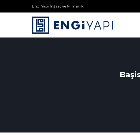
Engi Yapı İnşaat ve Mimarlık
Başi