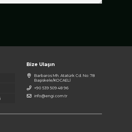
Bize Ulaşın
Barbaros Mh. Atatürk Cd. No: 78
Başiskele/KOCAELİ
+90 539 509 48 96
info@engi.com.tr
i