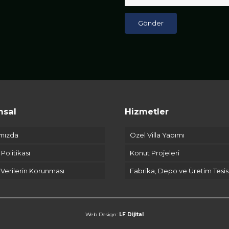
Gönder
msal
Hizmetler
mızda
Özel Villa Yapımı
k Politikası
Konut Projeleri
l Verilerin Korunması
Fabrika, Depo ve Üretim Tesis
Web Design:
LF Dijital