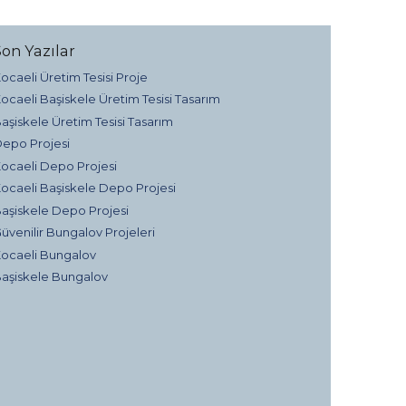
Son Yazılar
ocaeli Üretim Tesisi Proje
ocaeli Başiskele Üretim Tesisi Tasarım
aşiskele Üretim Tesisi Tasarım
epo Projesi
ocaeli Depo Projesi
ocaeli Başiskele Depo Projesi
aşiskele Depo Projesi
üvenilir Bungalov Projeleri
ocaeli Bungalov
aşiskele Bungalov