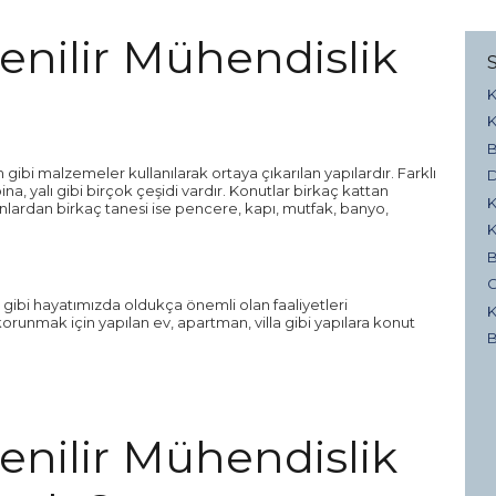
enilir Mühendislik
K
K
B
gibi malzemeler kullanılarak ortaya çıkarılan yapılardır. Farklı
D
ina, yalı gibi birçok çeşidi vardır. Konutlar birkaç kattan
K
unlardan birkaç tanesi ise pencere, kapı, mutfak, banyo,
K
B
G
gibi hayatımızda oldukça önemli olan faaliyetleri
K
runmak için yapılan ev, apartman, villa gibi yapılara konut
B
enilir Mühendislik