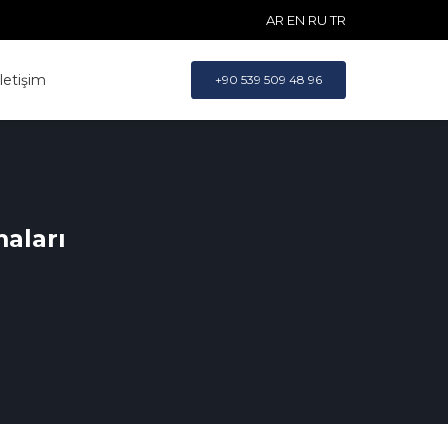
AR
EN
RU
TR
İletişim
+90 539 509 48 96
aları