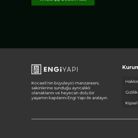
Kuru
Hakkı
Kocaeli’nin büyüleyici manzarasını,
sakinlerine sunduğu ayrıcalıklı
Gizlili
olanaklarını ve heyecan dolu bir
yaşamın kapılarını Engi Yapı ile aralayın.
Kişise