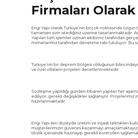
Firmaları Olarak
Engi Yapı olarak Türkiye’nin birçok noktasında özgün t
tamamen sizin istediğiniz üzerine tasarlanmaktadır. Ar
Yapılan tüm işlemler uzman ekibimiz tarafından gerçek
mimarlarımız tarafından denetime tabi tutuluyor. Bu sa
Türkiye’nin bir deprem bölgesi olduğunun bilincindeyiz
ve özel villaların projeleri denetlenmektedir.
Sözleşme yapıldığı günden itibaren yapılan her aşama
ediliyor, gerekli değişiklikler sağlanıyor. Projelerimiz
hazırlanmaktadır.
Engi Yapı ileri düzeyde üretim ve inşaat teknikleri kull
müşterilerimizin güvenini kazanmayı amaçlamaktayız. A
titizlik içerisinde hazırlayıp gerekli kontrolleri sağlama