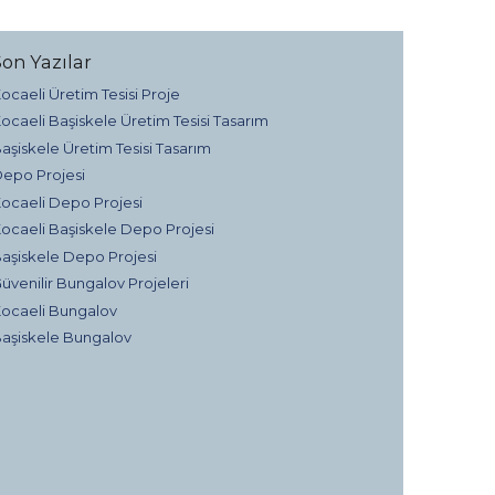
Son Yazılar
ocaeli Üretim Tesisi Proje
ocaeli Başiskele Üretim Tesisi Tasarım
aşiskele Üretim Tesisi Tasarım
epo Projesi
ocaeli Depo Projesi
ocaeli Başiskele Depo Projesi
aşiskele Depo Projesi
üvenilir Bungalov Projeleri
ocaeli Bungalov
aşiskele Bungalov