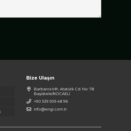
Bize Ulaşın
Barbaros Mh. Atatürk Cd. No: 78
Başiskele/KOCAELİ
+90 539 509 48 96
info@engi.com.tr
i