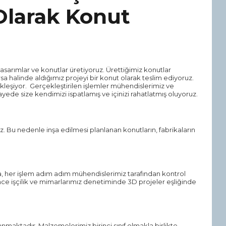
 Olarak Konut
asarımlar ve konutlar üretiyoruz. Ürettiğimiz konutlar
sa halinde aldığımız projeyi bir konut olarak teslim ediyoruz.
leşiyor. Gerçekleştirilen işlemler mühendislerimiz ve
yede size kendimizi ispatlamış ve içinizi rahatlatmış oluyoruz.
. Bu nedenle inşa edilmesi planlanan konutların, fabrikaların
, her işlem adım adım mühendislerimiz tarafından kontrol
 ince işçilik ve mimarlarımız denetiminde 3D projeler eşliğinde
anmaktadır. Malzemelerimiz birinci sınıf olmakla birlikte