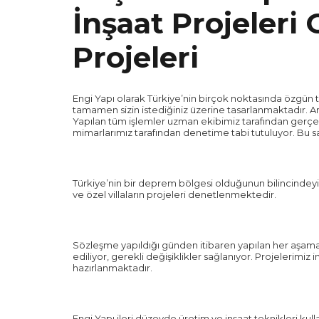
İnşaat Projeleri
Projeleri
Engi Yapı olarak Türkiye’nin birçok noktasında özgün t
tamamen sizin istediğiniz üzerine tasarlanmaktadır. Ar
Yapılan tüm işlemler uzman ekibimiz tarafından gerçek
mimarlarımız tarafından denetime tabi tutuluyor. Bu sa
Türkiye’nin bir deprem bölgesi olduğunun bilincindeyiz
ve özel villaların projeleri denetlenmektedir.
Sözleşme yapıldığı günden itibaren yapılan her aşama
ediliyor, gerekli değişiklikler sağlanıyor. Projelerimiz
hazırlanmaktadır.
Engi Yapı ileri düzeyde üretim ve inşaat teknikleri kull