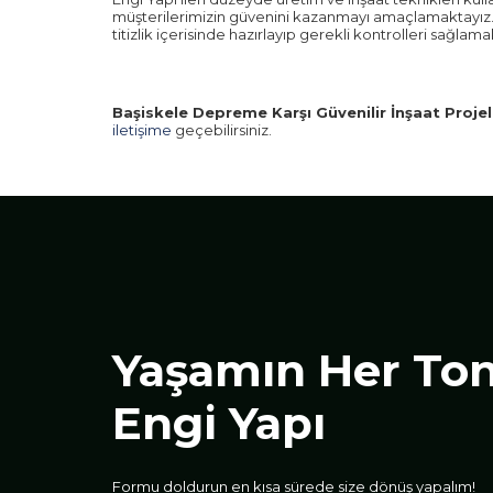
müşterilerimizin güvenini kazanmayı amaçlamaktayız. A
titizlik içerisinde hazırlayıp gerekli kontrolleri sağlama
Başiskele Depreme Karşı Güvenilir İnşaat Projel
iletişime
geçebilirsiniz.
Yaşamın Her To
Engi Yapı
Formu doldurun en kısa sürede size dönüş yapalım!