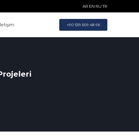
AR
EN
RU
TR
İletişim
+90 539 509 48 96
rojeleri