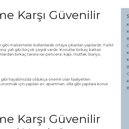
e Karşı Güvenilir
K
K
B
gibi malzemeler kullanılarak ortaya çıkarılan yapılardır. Farklı
D
ina, yalı gibi birçok çeşidi vardır. Konutlar birkaç kattan
K
unlardan birkaç tanesi ise pencere, kapı, mutfak, banyo,
K
B
G
gibi hayatımızda oldukça önemli olan faaliyetleri
K
runmak için yapılan ev, apartman, villa gibi yapılara konut
B
e Karşı Güvenilir