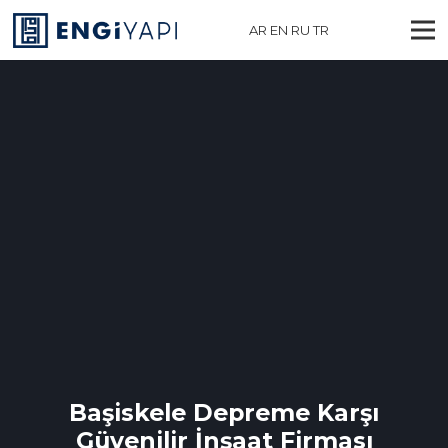
AR
EN
RU
TR
Başiskele Depreme Karşı
Güvenilir İnşaat Firması