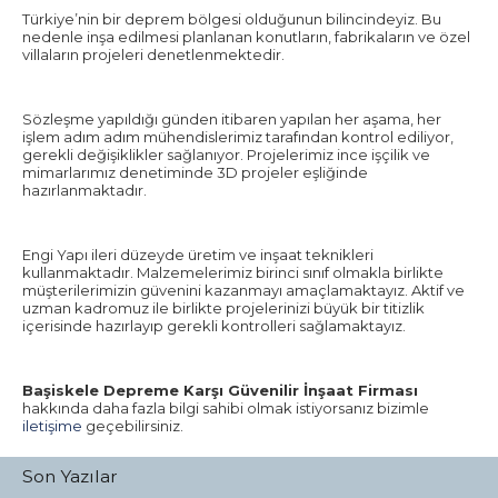
Türkiye’nin bir deprem bölgesi olduğunun bilincindeyiz. Bu
nedenle inşa edilmesi planlanan konutların, fabrikaların ve özel
villaların projeleri denetlenmektedir.
Sözleşme yapıldığı günden itibaren yapılan her aşama, her
işlem adım adım mühendislerimiz tarafından kontrol ediliyor,
gerekli değişiklikler sağlanıyor. Projelerimiz ince işçilik ve
mimarlarımız denetiminde 3D projeler eşliğinde
hazırlanmaktadır.
Engi Yapı ileri düzeyde üretim ve inşaat teknikleri
kullanmaktadır. Malzemelerimiz birinci sınıf olmakla birlikte
müşterilerimizin güvenini kazanmayı amaçlamaktayız. Aktif ve
uzman kadromuz ile birlikte projelerinizi büyük bir titizlik
içerisinde hazırlayıp gerekli kontrolleri sağlamaktayız.
Başiskele Depreme Karşı Güvenilir İnşaat Firması
hakkında daha fazla bilgi sahibi olmak istiyorsanız bizimle
iletişime
geçebilirsiniz.
Son Yazılar