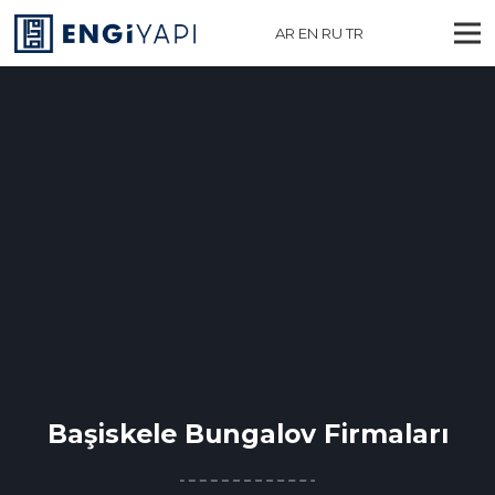
AR
EN
RU
TR
Başiskele Bungalov Firmaları